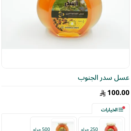
عسل سدر الجنوب
100.00
الخيارات
الحجم - النوع
250 جرام
500 جرام